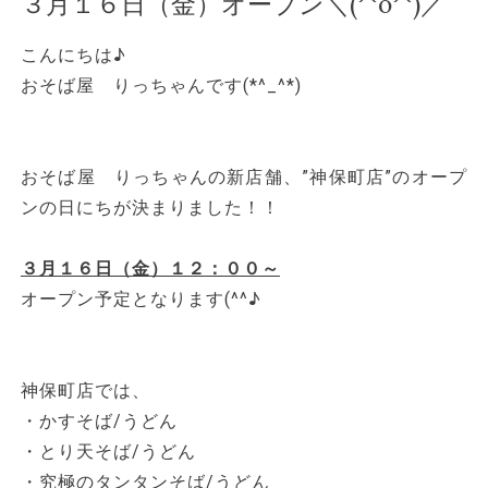
３月１６日（金）オープン＼(^o^)／
n
こんにちは♪
おそば屋 りっちゃんです(*^_^*)
おそば屋 りっちゃんの新店舗、”神保町店”のオープ
ンの日にちが決まりました！！
３月１６日（金）１２：００～
オープン予定となります(^^♪
神保町店では、
・かすそば/うどん
・とり天そば/うどん
・究極のタンタンそば/うどん