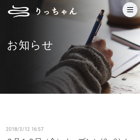
t
o
g
g
お知らせ
l
e
n
a
v
i
g
a
t
i
2018/3/12 16:57
o