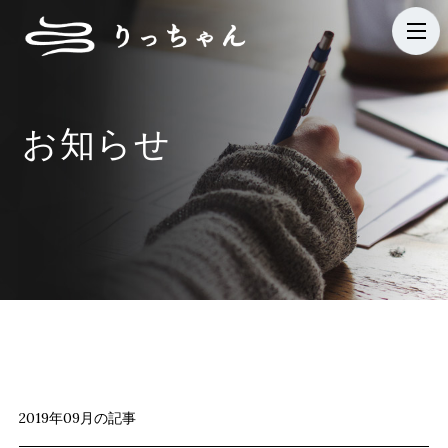
t
o
g
g
お知らせ
l
e
n
a
v
i
g
a
t
i
2019年09月の記事
o