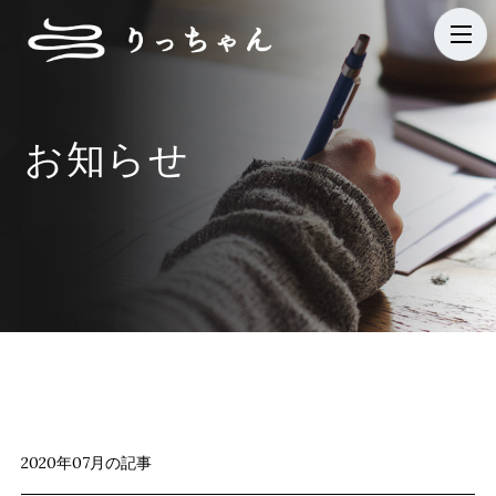
t
o
g
g
お知らせ
l
e
n
a
v
i
g
a
t
i
2020年07月の記事
o