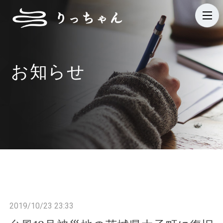
t
o
g
g
お知らせ
l
e
n
a
v
i
g
a
t
i
2019/10/23 23:33
o