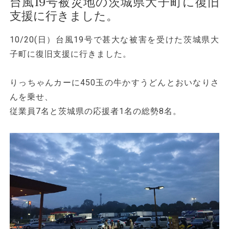
台風19号被災地の茨城県大子町に復旧
n
支援に行きました。
10/20(日）台風19号で甚大な被害を受けた茨城県大
子町に復旧支援に行きました。
りっちゃんカーに450玉の牛かすうどんとおいなりさ
んを乗せ、
従業員7名と茨城県の応援者1名の総勢8名。